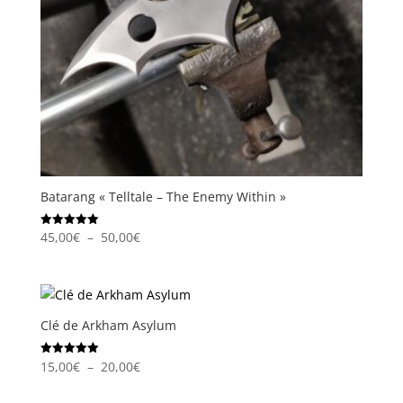
Batarang « Telltale – The Enemy Within »
Plage
45,00
€
–
50,00
€
Note
5.00
de
sur 5
prix :
45,00€
à
Clé de Arkham Asylum
50,00€
Plage
15,00
€
–
20,00
€
Note
5.00
de
sur 5