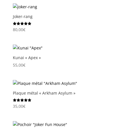
prix :
15,00€
à
Joker-rang
20,00€
80,00
€
Note
5.00
sur 5
Kunai « Apex »
55,00
€
Plaque métal « Arkham Asylum »
35,00
€
Note
5.00
sur 5