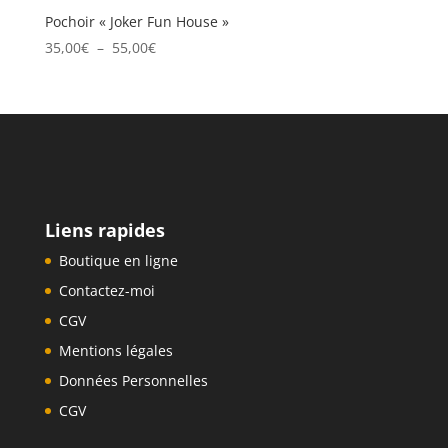
Pochoir « Joker Fun House »
Plage
35,00
€
–
55,00
€
de
prix :
35,00€
à
55,00€
Liens rapides
Boutique en ligne
Contactez-moi
CGV
Mentions légales
Données Personnelles
CGV