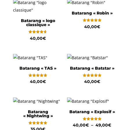
Batarang « Robin »
Batarang « logo
classique »
Note
40,00
€
5.00
sur 5
Note
40,00
€
4.60
sur 5
Batarang « TAS »
Batarang « Batstar »
Note
Note
40,00
€
40,00
€
5.00
5.00
sur 5
sur 5
Batarang
Batarang « Explosif »
« Nightwing »
Note
Plage
40,00
€
–
49,00
€
5.00
Note
35,00
€