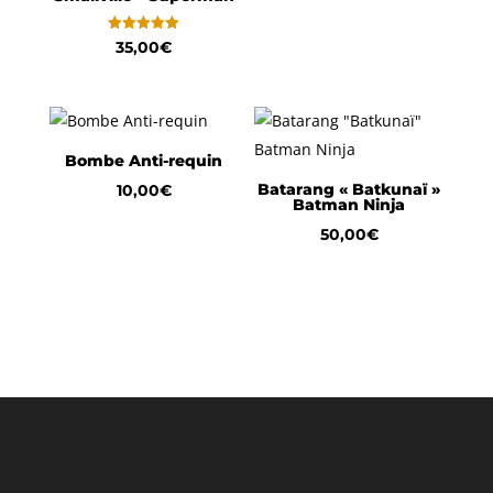
Note
35,00
€
5.00
sur 5
Bombe Anti-requin
Batarang « Batkunaï »
10,00
€
Batman Ninja
50,00
€