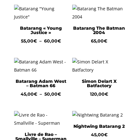
Batarang « Young
Batarang The Batman
Justice »
2004
Plage
55,00
€
–
60,00
€
65,00
€
de
prix :
55,00€
à
60,00€
Batarang Adam West
Simon Delart X
– Batman 66
Batfactory
Plage
45,00
€
–
50,00
€
120,00
€
de
prix :
45,00€
à
Nightwing Batarang 2
50,00€
Livre de Rao –
45,00
€
Smallville – Superman