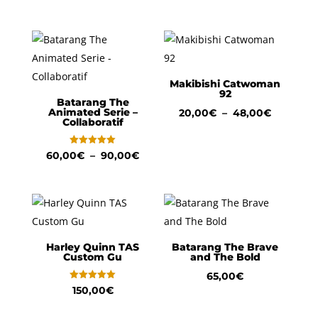
sur 5
Makibishi Catwoman
92
Batarang The
Animated Serie –
Plage
20,00
€
–
48,00
€
Collaboratif
de
prix :
Note
Plage
60,00
€
–
90,00
€
5.00
20,00€
sur 5
de
à
prix :
48,00€
60,00€
à
90,00€
Harley Quinn TAS
Batarang The Brave
Custom Gu
and The Bold
65,00
€
Note
150,00
€
5.00
sur 5