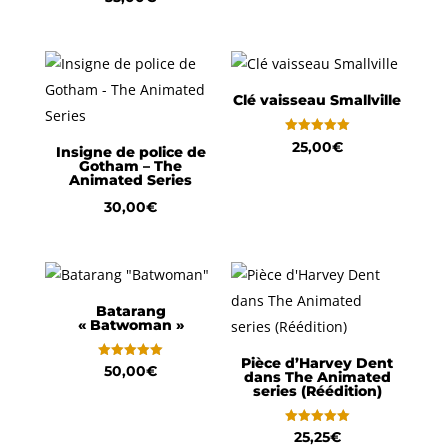
sur 5
5.00
de
sur 5
prix :
40,00€
à
Clé vaisseau Smallville
49,00€
Note
25,00
€
Insigne de police de
5.00
Gotham – The
sur 5
Animated Series
30,00
€
Batarang
« Batwoman »
Pièce d’Harvey Dent
Note
50,00
€
dans The Animated
5.00
series (Réédition)
sur 5
Note
25,25
€
5.00