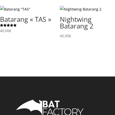
prix :
à
45,00€
48,00€
à
Batarang « TAS »
Nightwing
50,00€
Batarang 2
Note
40,00
€
5.00
45,00
€
sur 5