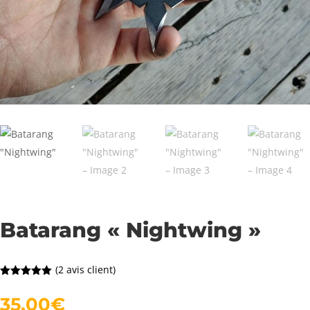
Batarang « Nightwing »
(
2
avis client)
Noté
5.00
sur 5
35,00
€
basé sur