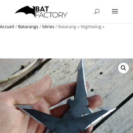
Accueil
/
Batarangs
/
Séries
/ Batarang « Nightwing »