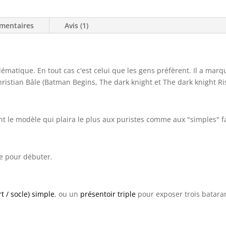
mentaires
Avis (1)
ématique. En tout cas c'est celui que les gens préfèrent. Il a mar
hristian Bâle (Batman Begins, The dark knight et The dark knight Ri
nt le modèle qui plaira le plus aux puristes comme aux "simples" f
ue pour débuter.
t / socle) simple
, ou un
présentoir triple
pour exposer trois batara