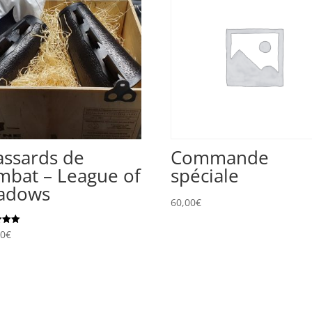
assards de
Commande
mbat – League of
spéciale
adows
60,00
€
00
€