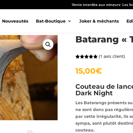
Vente interdite aux mineurs- Les li
Nouveautés
Bat-Boutique
Joker & méchants
Edi
Batarang « 
(
1
avis client)
Noté
5.00
sur 5
15,00
€
basé sur
notation
client
Couteau de lancer
Dark Night
Les Batarangs
présents su
ne sont donc pas régulières
par cette irrégularité, Ils
sympa, sont plutôt destinés
couteau.