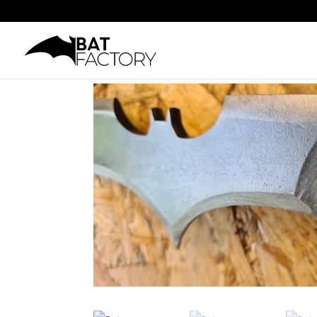
Accueil
/
Non classé
/ Batarang « TDK » grade c