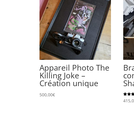
Appareil Photo The
Br
Killing Joke –
co
Création unique
Sh
500,00
€
Note
415,
5.00
sur 5