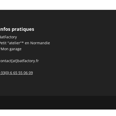
Infos pratiques
BatFactory
Petit "atelier"* en Normandie
*Mon garage
contact[at]batfactory.fr
+33(0) 6 65 55 06 09