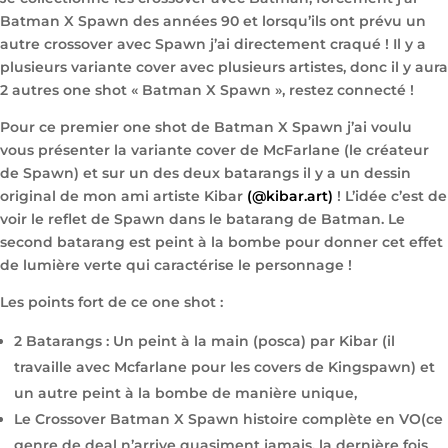
Batman X Spawn des années 90 et lorsqu’ils ont prévu un
autre crossover avec Spawn j’ai directement craqué ! Il y a
plusieurs variante cover avec plusieurs artistes, donc il y aura
2 autres one shot « Batman X Spawn », restez connecté !
Pour ce premier one shot de Batman X Spawn j’ai voulu
vous présenter la variante cover de McFarlane (le créateur
de Spawn) et sur un des deux batarangs il y a un dessin
original de mon ami artiste Kibar
(@kibar.art)
! L’idée c’est de
voir le reflet de Spawn dans le batarang de Batman. Le
second batarang est peint à la bombe pour donner cet effet
de lumière verte qui caractérise le personnage !
Les points fort de ce one shot :
2 Batarangs : Un peint à la main (posca) par Kibar (il
travaille avec Mcfarlane pour les covers de Kingspawn) et
un autre peint à la bombe de manière unique,
Le Crossover Batman X Spawn histoire complète en VO(ce
genre de deal n’arrive quasiment jamais, la dernière fois