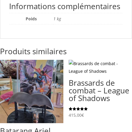
Informations complémentaires
Poids
1 kg
Produits similaires
Brassards de
combat – League
of Shadows
Note
415,00
€
5.00
sur 5
Batarang Ariel