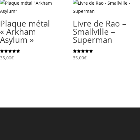
Plaque métal
Livre de Rao –
« Arkham
Smallville –
Asylum »
Superman
Note
Note
35,00
€
35,00
€
5.00
5.00
sur 5
sur 5