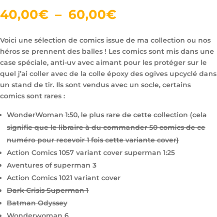
Plage
40,00
€
–
60,00
€
de
prix :
Voici une sélection de comics issue de ma collection ou nos
40,00€
héros se prennent des balles ! Les comics sont mis dans une
à
case spéciale, anti-uv avec aimant pour les protéger sur le
60,00€
quel j’ai coller avec de la colle époxy des ogives upcyclé dans
un stand de tir. Ils sont vendus avec un socle, certains
comics sont rares :
WonderWoman 1:50, le plus rare de cette collection (cela
signifie que le libraire à du commander 50 comics de ce
numéro pour recevoir 1 fois cette variante cover)
Action Comics 1057 variant cover superman 1:25
Aventures of superman 3
Action Comics 1021 variant cover
Dark Crisis Superman 1
Batman Odyssey
Wonderwoman 6