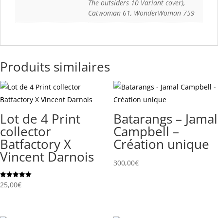
The outsiders 10 Variant cover),
Catwoman 61, WonderWoman 759
Produits similaires
Lot de 4 Print
Batarangs – Jamal
collector
Campbell –
Batfactory X
Création unique
Vincent Darnois
300,00
€
Note
25,00
€
5.00
sur 5