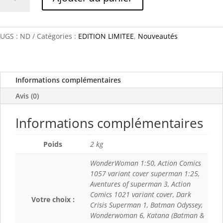
de
Sélection
Comics
Ogives
UGS :
ND
Catégories :
EDITION LIMITEE
,
Nouveautés
-
Créations
uniques
Informations complémentaires
Avis (0)
Informations complémentaires
Poids
2 kg
WonderWoman 1:50, Action Comics
1057 variant cover superman 1:25,
Aventures of superman 3, Action
Comics 1021 variant cover, Dark
Votre choix :
Crisis Superman 1, Batman Odyssey,
Wonderwoman 6, Katana (Batman &