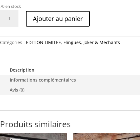
70 en stock
quantité
Ajouter au panier
de
Joker
"Killing
Joke"
Catégories :
EDITION LIMITEE
,
Flingues
,
Joker & Méchants
Gun
Description
Informations complémentaires
Avis (0)
Produits similaires