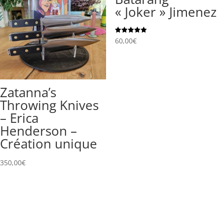
« Joker » Jimenez
Note
60,00
€
5.00
sur 5
Zatanna’s
Throwing Knives
– Erica
Henderson –
Création unique
350,00
€