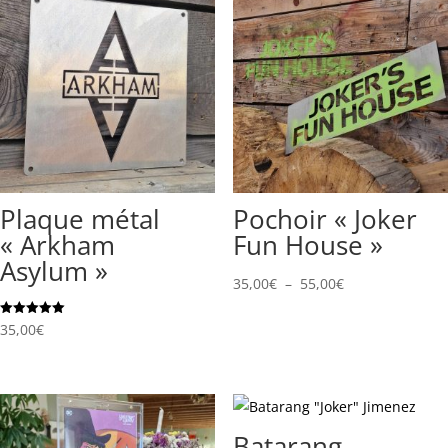
Plaque métal
Pochoir « Joker
« Arkham
Fun House »
Asylum »
Plage
35,00
€
–
55,00
€
de
Note
35,00
€
prix :
5.00
sur 5
35,00€
à
55,00€
Batarang