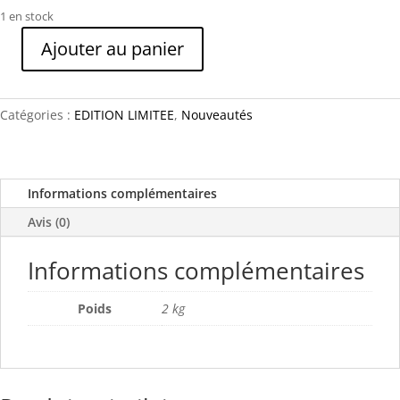
1 en stock
Ajouter au panier
quantité
de
Batgirl
Catégories :
EDITION LIMITEE
,
Nouveautés
1995
-
Semic
-
Informations complémentaires
Création
Avis (0)
unique
Informations complémentaires
Poids
2 kg