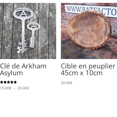
40,00€
à
60,00€
Clé de Arkham
Cible en peuplier
Asylum
45cm x 10cm
20,00
€
Plage
Note
15,00
€
–
20,00
€
5.00
sur 5
de
prix :
15,00€
à